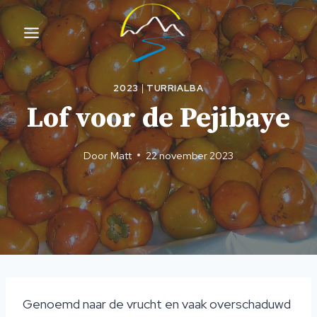
Overslaan
naar
inhoud
2023
|
TURRIALBA
Lof voor de Pejibaye
Door
Matt
22 november 2023
Genoemd naar de vrucht en vaak overschaduwd