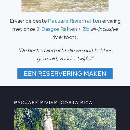
Ervaar de beste
Pacuare Rivier raften
ervaring
met onze
3-Daagse Raften + Zip
all-inclusive
riviertocht.
“De beste riviertocht die we ooit hebben
gemaakt, zonder twijfel”
EEN RESERVERING MAKEN
PACUARE RIVIER, COSTA RICA