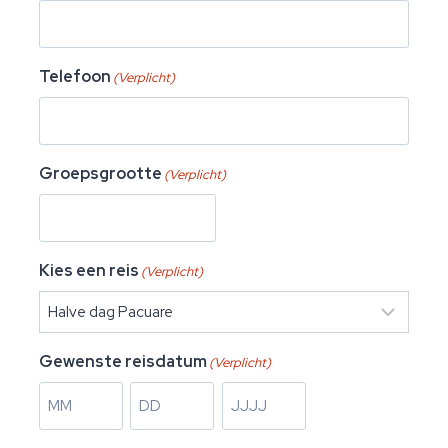
Telefoon
(Verplicht)
Groepsgrootte
(Verplicht)
Kies een reis
(Verplicht)
Gewenste reisdatum
(Verplicht)
M
D
J
a
a
a