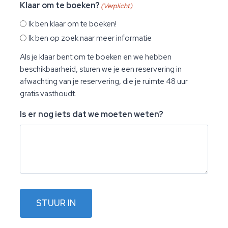
Klaar om te boeken?
(Verplicht)
a
g
a
n
r
Ik ben klaar om te boeken!
d
Ik ben op zoek naar meer informatie
Als je klaar bent om te boeken en we hebben
beschikbaarheid, sturen we je een reservering in
afwachting van je reservering, die je ruimte 48 uur
gratis vasthoudt.
Is er nog iets dat we moeten weten?
STUUR IN