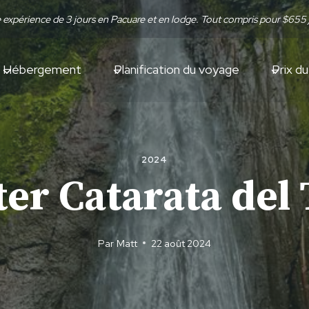
re expérience de 3 jours en Pacuare et en lodge. Tout compris pour $655
Hébergement
Planification du voyage
Prix d
2024
ter Catarata del
Par
Matt
22 août 2024