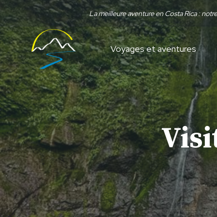
Aller
La meilleure aventure en Costa Rica : not
au
contenu
Voyages et aventures
Visi