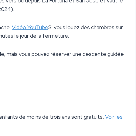
ures vers ou depuis La Fortuna et San Jose et vaut le
2024).
nche.
Vidéo YouTube
Si vous louez des chambres sur
utes le jour de la fermeture.
ade, mais vous pouvez réserver une descente guidée
enfants de moins de trois ans sont gratuits.
Voir les