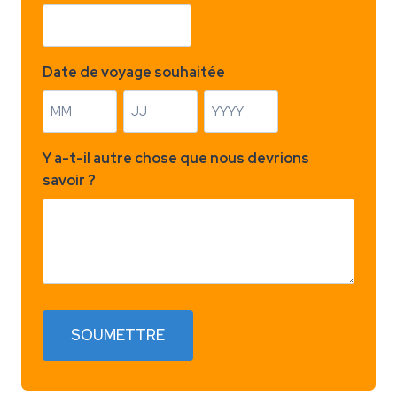
Date de voyage souhaitée
M
J
A
o
o
n
Y a-t-il autre chose que nous devrions
i
u
n
savoir ?
s
r
é
e
SOUMETTRE