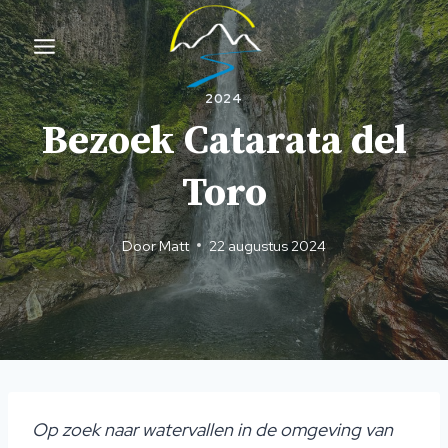
Overslaan
naar
inhoud
2024
Bezoek Catarata del
Toro
Door
Matt
22 augustus 2024
Op zoek naar watervallen in de omgeving van