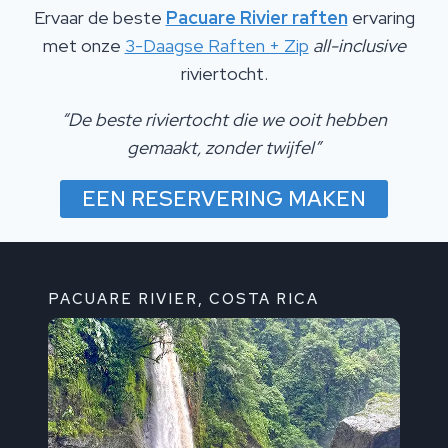
Ervaar de beste
Pacuare Rivier raften
ervaring
met onze
3-Daagse Raften + Zip
all-inclusive
riviertocht.
“De beste riviertocht die we ooit hebben
gemaakt, zonder twijfel”
EEN RESERVERING MAKEN
PACUARE RIVIER, COSTA RICA