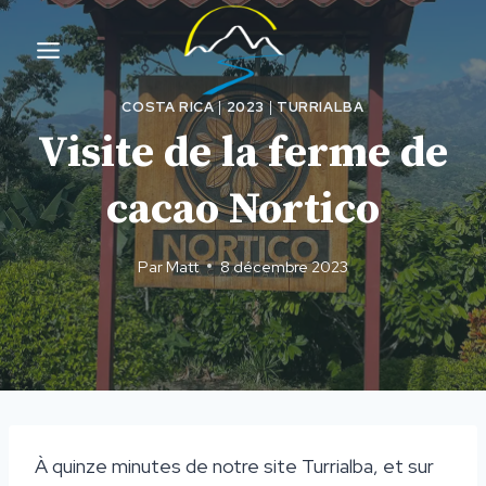
Aller
au
contenu
COSTA RICA
|
2023
|
TURRIALBA
Visite de la ferme de
cacao Nortico
Par
Matt
8 décembre 2023
À quinze minutes de notre site Turrialba, et sur