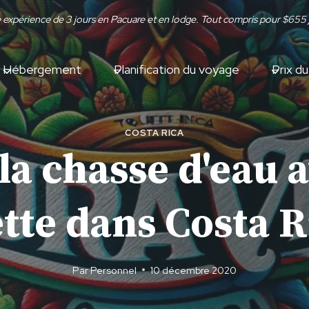
re expérience de 3 jours en Pacuare et en lodge. Tout compris pour $655
Hébergement
Planification du voyage
Prix d
COSTA RICA
 la chasse d'eau 
ette dans Costa R
Par
Personnel
10 décembre 2020