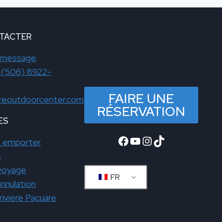
TACTER
 message
 (506) 8922-
FAIRE UNE
reoutdoorcenter.com
RÉSERVATION
ES
Facebook
YouTube
Instagram
TikTok
ut emporter
s
voyage
FR
annulation
rivière Pacuare