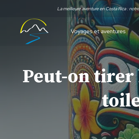
Aller
La meilleure aventure en Costa Rica : not
au
contenu
Voyages et aventures
Peut-on tirer
toil