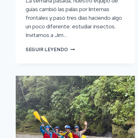
La semana pasada, nuestro equipo de
guías cambió las palas por linternas
frontales y pasó tres días haciendo algo
un poco diferente: estudiar insectos.
Invitamos a Jim…
NUESTROS
SEGUIR LEYENDO
GUÍAS
ACABAN
DE
APRENDER
MUCHO
SOBRE
LOS
INSECTOS,
Y
ESO
NOS
HA