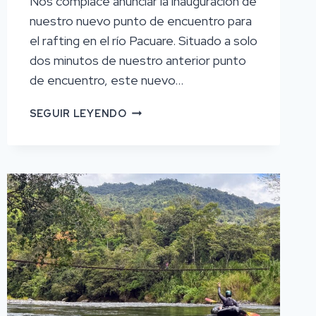
Nos complace anunciar la inauguración de
nuestro nuevo punto de encuentro para
el rafting en el río Pacuare. Situado a solo
dos minutos de nuestro anterior punto
de encuentro, este nuevo…
NUEVO
SEGUIR LEYENDO
PUNTO
DE
ENCUENTRO
PARA
NUESTRAS
EXCURSIONES
FLUVIALES
PACUARE