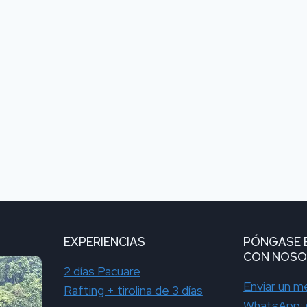
EXPERIENCIAS
PÓNGASE 
CON NOS
2 días Pacuare
Enviar un m
Rafting + tirolina de 3 días
WhatsApp: 