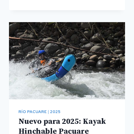
MEJORAS
EN
POC
LODGE
Y
RIO
VISTA
LODGE
RÍO PACUARE
|
2025
Nuevo para 2025: Kayak
Hinchable Pacuare