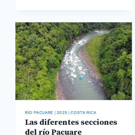
TRAJE
DE
NEOPRENO
PARA
EL
RÍO
PACUARE?
RÍO PACUARE
|
2025
|
COSTA RICA
Las diferentes secciones
del río Pacuare