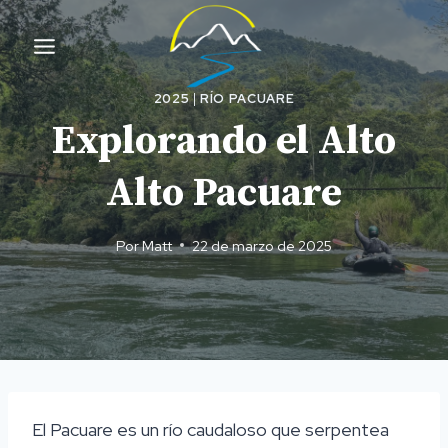
Ir
al
contenido
2025
|
RÍO PACUARE
Explorando el Alto
Alto Pacuare
Por
Matt
22 de marzo de 2025
El Pacuare es un río caudaloso que serpentea