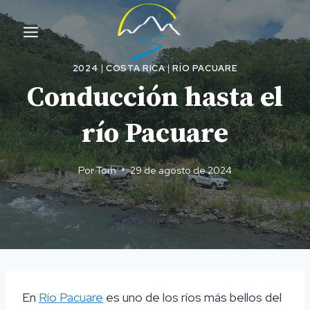
Ir
al
contenido
2024
|
COSTA RICA
|
RÍO PACUARE
Conducción hasta el
río Pacuare
Por
Tom
29 de agosto de 2024
En
Río Pacuare
es uno de los ríos más bellos del