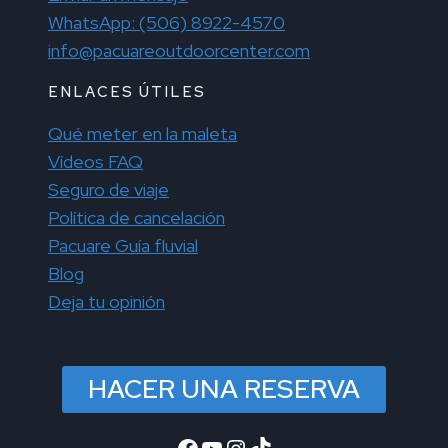
WhatsApp: (506) 8922-4570
info@pacuareoutdoorcenter.com
ENLACES ÚTILES
Qué meter en la maleta
Vídeos FAQ
Seguro de viaje
Política de cancelación
Pacuare Guía fluvial
Blog
Deja tu opinión
HACER UNA RESERVA
Facebook
YouTube
Instagram
TikTok