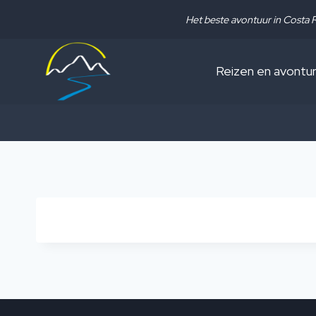
Overslaan
Het beste avontuur in Costa 
naar
inhoud
Reizen en avontu