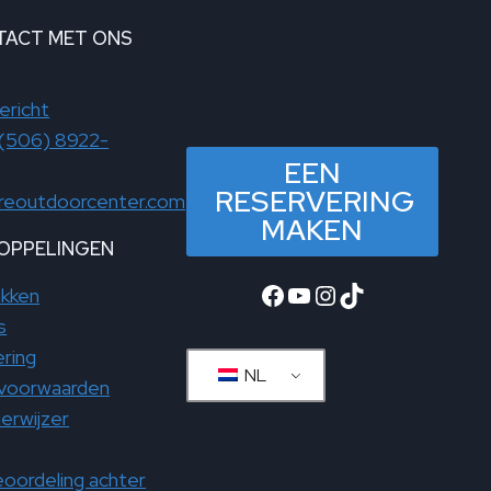
TACT MET ONS
ericht
(506) 8922-
EEN
RESERVERING
reoutdoorcenter.com
MAKEN
KOPPELINGEN
Facebook
YouTube
Instagram
TikTok
akken
s
ring
NL
svoorwaarden
ierwijzer
oordeling achter