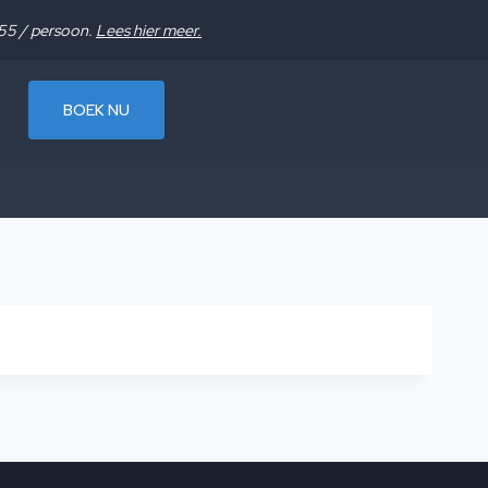
655 / persoon.
Lees hier meer.
BOEK NU