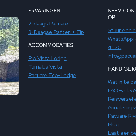
ERVARINGEN
NEEM CON
OP
2-daags Pacuare
Stuur een b
3-Daagse Raften + Zip
WhatsApp: 
ACCOMMODATIES
4570
info@pacua
Rio Vista Lodge
Turrialba Vista
HANDIGE 
Pacuare Eco-Lodge
Wat in te p
FAQ-video'
Reisverzeke
Annulering
Pacuare Riv
Blog
Laat een be