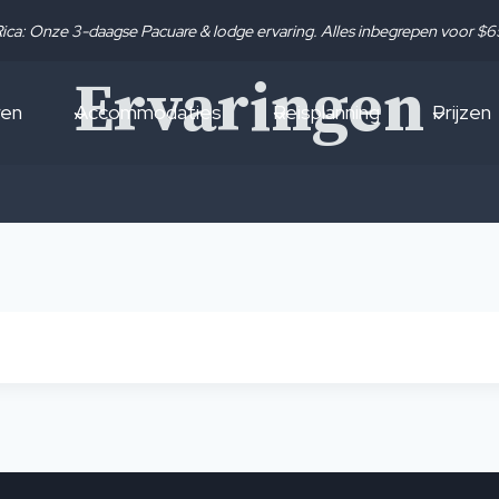
Rica: Onze 3-daagse Pacuare & lodge ervaring. Alles inbegrepen voor $
Ervaringen
ren
Accommodaties
Reisplanning
Prijzen