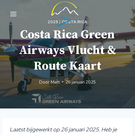
Overslaan
naar
inhoud
2025
|
COSTA RICA
Costa Rica Green
Airways Vlucht &
Route Kaart
Door
Matt
26 januari 2025
Laatst bijgewerkt op 26 januari 2025. Heb je