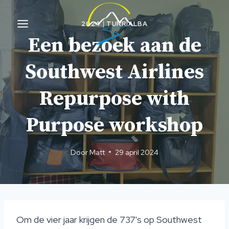
Overslaan
naar
2024
|
TURRIALBA
inhoud
Een bezoek aan de
Southwest Airlines
Repurpose with
Purpose workshop
Door
Matt
29 april 2024
Om de vier jaar krijgen de 737's op Southwest