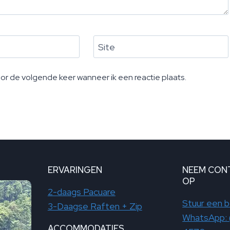
Site
oor de volgende keer wanneer ik een reactie plaats.
ERVARINGEN
NEEM CON
OP
2-daags Pacuare
Stuur een b
3-Daagse Raften + Zip
WhatsApp: 
ACCOMMODATIES