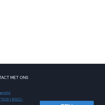
TACT MET ONS
ericht
(506) 8922-