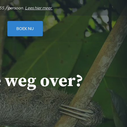
655 / persoon.
Lees hier meer.
BOEK NU
 weg over?