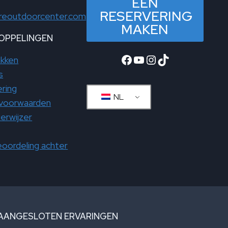
EEN
RESERVERING
reoutdoorcenter.com
MAKEN
KOPPELINGEN
Facebook
YouTube
Instagram
TikTok
akken
s
ring
NL
svoorwaarden
ierwijzer
oordeling achter
AANGESLOTEN ERVARINGEN