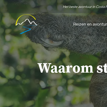
Overslaan
Het beste avontuur in Costa 
naar
inhoud
Reizen en avontu
Waarom st