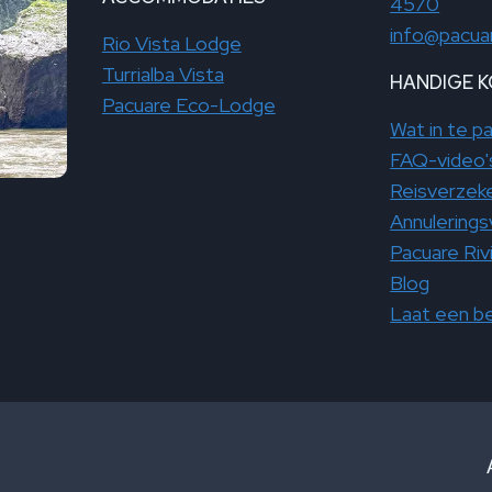
4570
info@pacua
Rio Vista Lodge
Turrialba Vista
HANDIGE 
Pacuare Eco-Lodge
Wat in te p
FAQ-video'
Reisverzeke
Annulering
Pacuare Riv
Blog
Laat een be