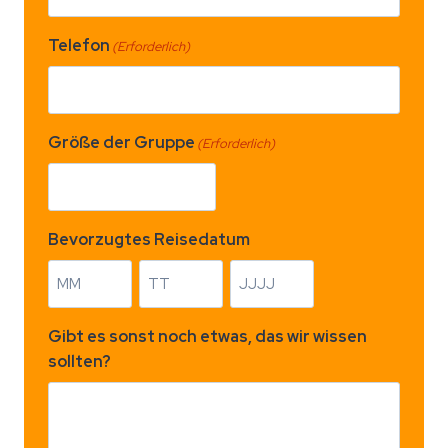
Telefon
(Erforderlich)
Größe der Gruppe
(Erforderlich)
Bevorzugtes Reisedatum
M
T
J
o
a
a
Gibt es sonst noch etwas, das wir wissen
n
g
h
sollten?
a
r
t