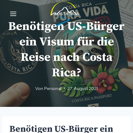
Zum
Inhalt
COSTA RICA
springen
Benötigen US-Bürger
ein Visum für die
Reise nach Costa
Rica?
Von
Personal
27. August 2021
Benötigen US-Bürger ein