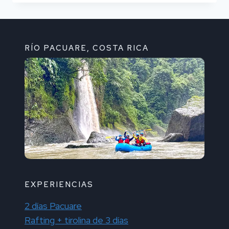
CRUZÓ
LA
CARRETERA
EL
RÍO PACUARE, COSTA RICA
PEREZOSO?
EXPERIENCIAS
2 días Pacuare
Rafting + tirolina de 3 días