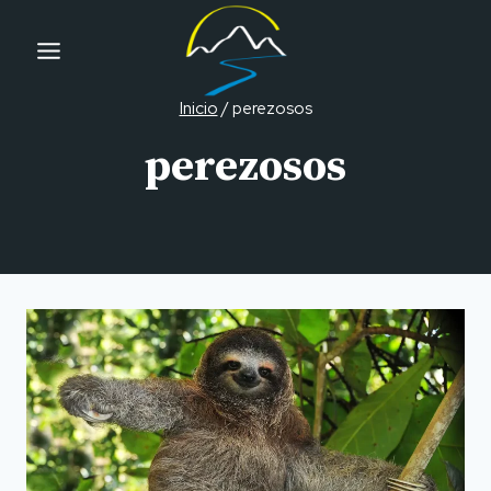
Ir
al
contenido
Inicio
/
perezosos
perezosos