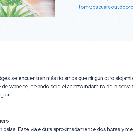
tom@pacuareoutdoorc
ges se encuentran más río arriba que ningún otro alojamie
se desvanece, dejando sólo el abrazo indómito de la selva t
igual.
uero.
en balsa. Este viaje dura aproximadamente dos horas y m