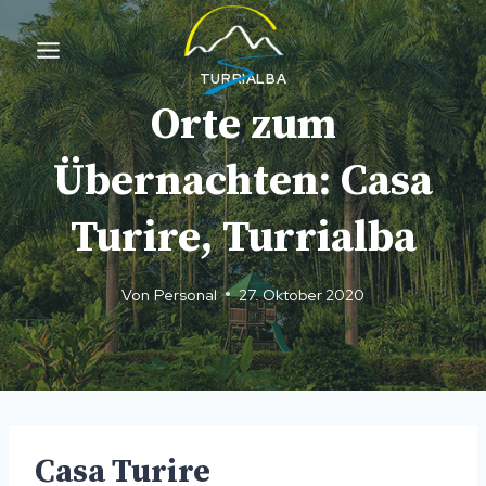
Zum
Inhalt
springen
TURRIALBA
Orte zum
Übernachten: Casa
Turire, Turrialba
Von
Personal
27. Oktober 2020
Casa Turire